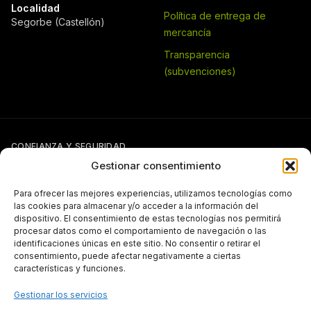
Localidad
Política de entrega de
Segorbe (Castellón)
mercancía
Transparencia
(subvenciones)
CONFIANZA Y SEGURIDAD
Gestionar consentimiento
Para ofrecer las mejores experiencias, utilizamos tecnologías como
las cookies para almacenar y/o acceder a la información del
dispositivo. El consentimiento de estas tecnologías nos permitirá
procesar datos como el comportamiento de navegación o las
identificaciones únicas en este sitio. No consentir o retirar el
Si tienes otra forma de pago pactada con Pergal (giro, transferencia,
consentimiento, puede afectar negativamente a ciertas
etc.), puedes seguir usándola con normalidad.
características y funciones.
TRANSPARENCIA
Gestionar los servicios