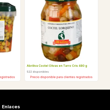
Abriliva Coctel Olivas en Tarro Cris 480 g
522 disponibles
registrados
Precio disponible para clientes registrados
Enlaces