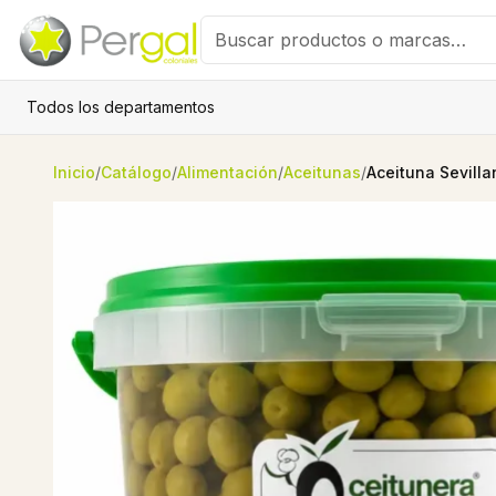
Todos los departamentos
Inicio
/
Catálogo
/
Alimentación
/
Aceitunas
/
Aceituna Sevill