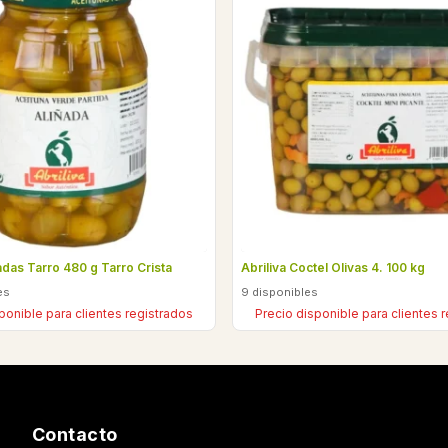
ñadas Tarro 480 g Tarro Crista
Abriliva Coctel Olivas 4. 100 kg
es
9 disponibles
ponible para clientes registrados
Precio disponible para clientes 
Contacto