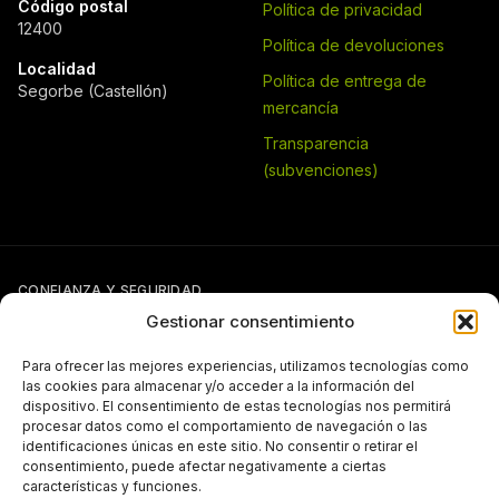
Código postal
Política de privacidad
12400
Política de devoluciones
Localidad
Política de entrega de
Segorbe (Castellón)
mercancía
Transparencia
(subvenciones)
CONFIANZA Y SEGURIDAD
Gestionar consentimiento
Para ofrecer las mejores experiencias, utilizamos tecnologías como
las cookies para almacenar y/o acceder a la información del
dispositivo. El consentimiento de estas tecnologías nos permitirá
procesar datos como el comportamiento de navegación o las
identificaciones únicas en este sitio. No consentir o retirar el
Si tienes otra forma de pago pactada con Pergal (giro, transferencia,
consentimiento, puede afectar negativamente a ciertas
etc.), puedes seguir usándola con normalidad.
características y funciones.