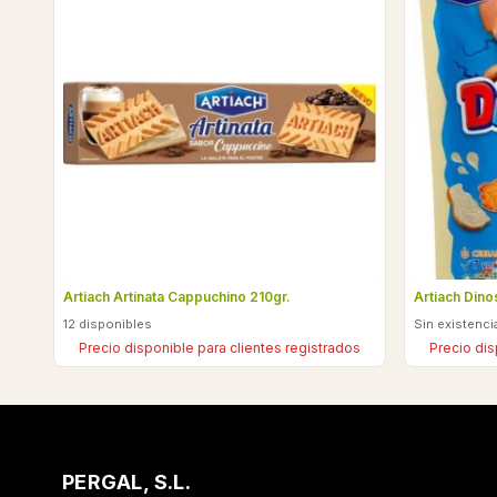
Artiach Artinata Cappuchino 210gr.
Artiach Dino
12 disponibles
Sin existenci
Precio disponible para clientes registrados
Precio dis
PERGAL, S.L.