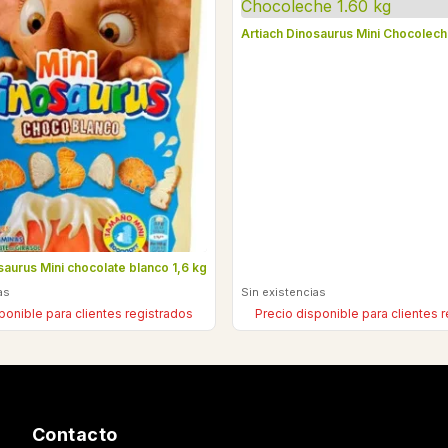
Artiach Dinosaurus Mini Chocolech
saurus Mini chocolate blanco 1,6 kg
as
Sin existencias
ponible para clientes registrados
Precio disponible para clientes 
Contacto