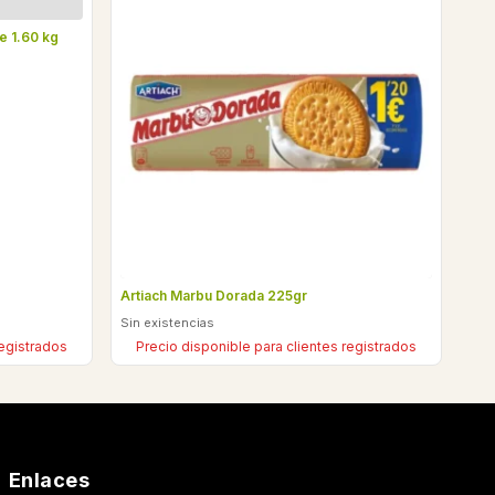
e 1.60 kg
Artiach Marbu Dorada 225gr
Sin existencias
registrados
Precio disponible para clientes registrados
Enlaces