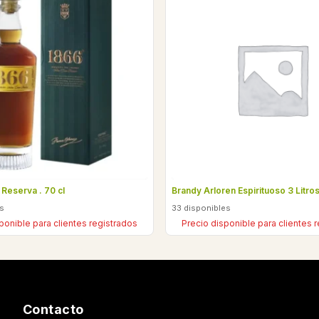
Reserva . 70 cl
Brandy Arloren Espirituoso 3 Litro
es
33 disponibles
ponible para clientes registrados
Precio disponible para clientes 
Contacto