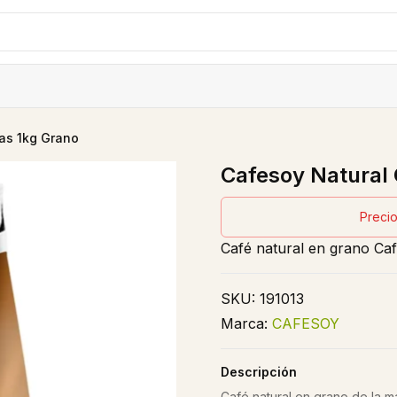
as 1kg Grano
Cafesoy Natural 
Precio
Café natural en grano Ca
SKU:
191013
Marca:
CAFESOY
Descripción
Café natural en grano de la 