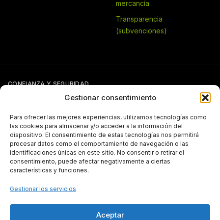
mercancía
Transparencia
(subvenciones)
CONFIANZA Y SEGURIDAD
Gestionar consentimiento
Para ofrecer las mejores experiencias, utilizamos tecnologías como
las cookies para almacenar y/o acceder a la información del
dispositivo. El consentimiento de estas tecnologías nos permitirá
procesar datos como el comportamiento de navegación o las
identificaciones únicas en este sitio. No consentir o retirar el
Si tienes otra forma de pago pactada con Pergal (giro, transferencia,
consentimiento, puede afectar negativamente a ciertas
etc.), puedes seguir usándola con normalidad.
características y funciones.
TRANSPARENCIA
Gestionar los servicios
Aceptar