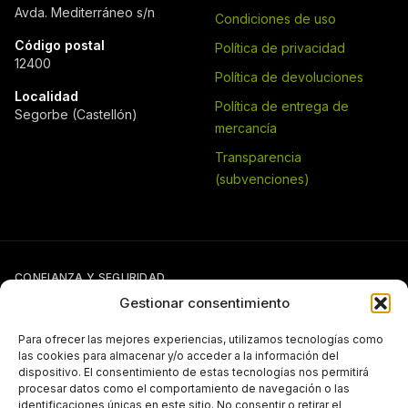
Avda. Mediterráneo s/n
Condiciones de uso
Código postal
Política de privacidad
12400
Política de devoluciones
Localidad
Política de entrega de
Segorbe (Castellón)
mercancía
Transparencia
(subvenciones)
CONFIANZA Y SEGURIDAD
Gestionar consentimiento
Para ofrecer las mejores experiencias, utilizamos tecnologías como
las cookies para almacenar y/o acceder a la información del
dispositivo. El consentimiento de estas tecnologías nos permitirá
procesar datos como el comportamiento de navegación o las
identificaciones únicas en este sitio. No consentir o retirar el