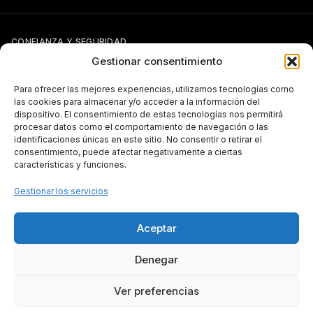
CONFIANZA Y SEGURIDAD
Gestionar consentimiento
Para ofrecer las mejores experiencias, utilizamos tecnologías como
las cookies para almacenar y/o acceder a la información del
dispositivo. El consentimiento de estas tecnologías nos permitirá
procesar datos como el comportamiento de navegación o las
identificaciones únicas en este sitio. No consentir o retirar el
Si tienes otra forma de pago pactada con Pergal (giro, transferencia,
consentimiento, puede afectar negativamente a ciertas
etc.), puedes seguir usándola con normalidad.
características y funciones.
TRANSPARENCIA
Gestionar los servicios
Aceptar
Subvenciones públicas — más información
Denegar
Ver preferencias
Todos los derechos reservados © 2026 PERGAL, S.L.