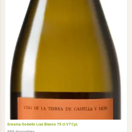
Eresma Godello Lias Blanco 75 cl VTCyL
668 disponibles