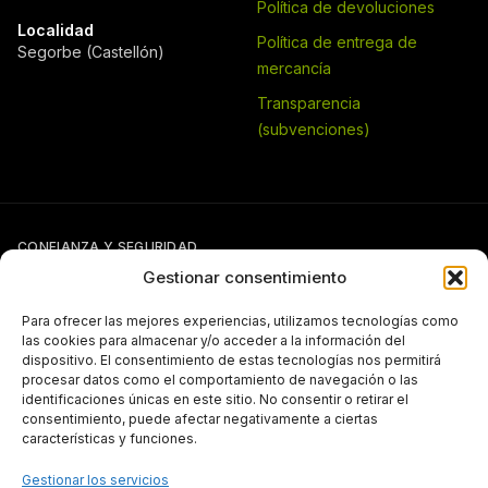
Política de devoluciones
Localidad
Política de entrega de
Segorbe (Castellón)
mercancía
Transparencia
(subvenciones)
CONFIANZA Y SEGURIDAD
Gestionar consentimiento
Para ofrecer las mejores experiencias, utilizamos tecnologías como
las cookies para almacenar y/o acceder a la información del
dispositivo. El consentimiento de estas tecnologías nos permitirá
procesar datos como el comportamiento de navegación o las
identificaciones únicas en este sitio. No consentir o retirar el
Si tienes otra forma de pago pactada con Pergal (giro, transferencia,
consentimiento, puede afectar negativamente a ciertas
etc.), puedes seguir usándola con normalidad.
características y funciones.
TRANSPARENCIA
Gestionar los servicios