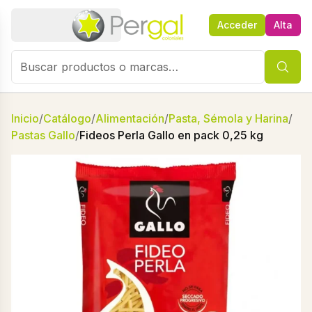
Acceder
Alta
Inicio
/
Catálogo
/
Alimentación
/
Pasta, Sémola y Harina
/
Pastas Gallo
/
Fideos Perla Gallo en pack 0,25 kg