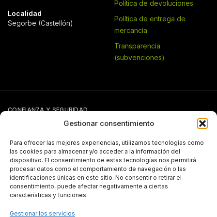
Política de devoluciones
Localidad
Política de entrega de
Segorbe (Castellón)
mercancía
Transparencia
(subvenciones)
CONFIANZA Y SEGURIDAD
Gestionar consentimiento
Para ofrecer las mejores experiencias, utilizamos tecnologías como
las cookies para almacenar y/o acceder a la información del
dispositivo. El consentimiento de estas tecnologías nos permitirá
procesar datos como el comportamiento de navegación o las
identificaciones únicas en este sitio. No consentir o retirar el
Si tienes otra forma de pago pactada con Pergal (giro, transferencia,
consentimiento, puede afectar negativamente a ciertas
etc.), puedes seguir usándola con normalidad.
características y funciones.
TRANSPARENCIA
Gestionar los servicios