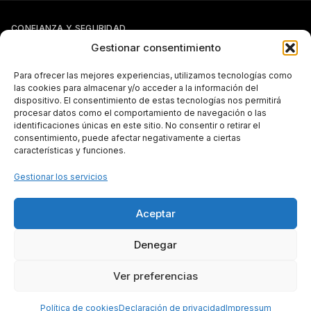
CONFIANZA Y SEGURIDAD
Gestionar consentimiento
Para ofrecer las mejores experiencias, utilizamos tecnologías como
las cookies para almacenar y/o acceder a la información del
dispositivo. El consentimiento de estas tecnologías nos permitirá
procesar datos como el comportamiento de navegación o las
identificaciones únicas en este sitio. No consentir o retirar el
Si tienes otra forma de pago pactada con Pergal (giro, transferencia,
consentimiento, puede afectar negativamente a ciertas
etc.), puedes seguir usándola con normalidad.
características y funciones.
TRANSPARENCIA
Gestionar los servicios
Aceptar
Subvenciones públicas — más información
Denegar
Ver preferencias
Todos los derechos reservados © 2026 PERGAL, S.L.
Made with
by Vicente Simón
Política de cookies
Declaración de privacidad
Impressum