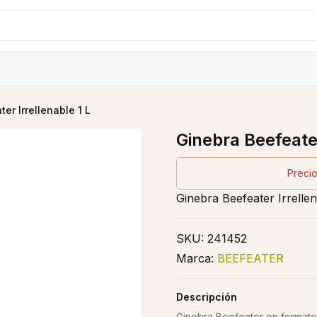
er Irrellenable 1 L
Ginebra Beefeater
Precio
Ginebra Beefeater Irrellen
SKU:
241452
Marca:
BEEFEATER
Descripción
Ginebra Beefeater en formato d