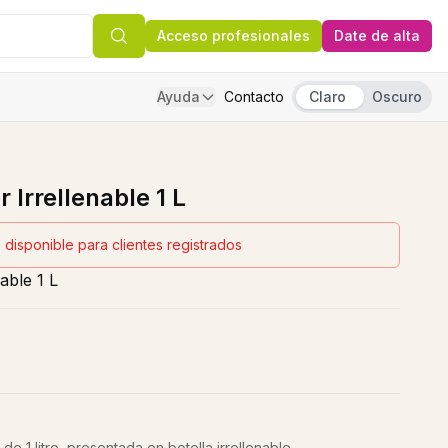
Acceso profesionales
Date de alta
Ayuda
Contacto
Claro
Oscuro
 Irrellenable 1 L
 disponible para clientes registrados
able 1 L
e 1 litro, presentada en botella irrellenable