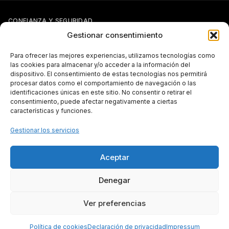
CONFIANZA Y SEGURIDAD
Gestionar consentimiento
Para ofrecer las mejores experiencias, utilizamos tecnologías como
las cookies para almacenar y/o acceder a la información del
dispositivo. El consentimiento de estas tecnologías nos permitirá
procesar datos como el comportamiento de navegación o las
identificaciones únicas en este sitio. No consentir o retirar el
Si tienes otra forma de pago pactada con Pergal (giro, transferencia,
consentimiento, puede afectar negativamente a ciertas
etc.), puedes seguir usándola con normalidad.
características y funciones.
TRANSPARENCIA
Gestionar los servicios
Aceptar
Subvenciones públicas — más información
Denegar
Ver preferencias
Todos los derechos reservados © 2026 PERGAL, S.L.
Made with
by Vicente Simón
Política de cookies
Declaración de privacidad
Impressum