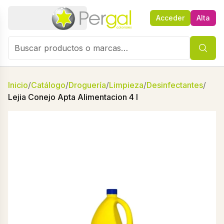
Acceder
Alta
Inicio
/
Catálogo
/
Droguería
/
Limpieza
/
Desinfectantes
/
Lejia Conejo Apta Alimentacion 4 l