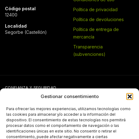
Código postal
Política de privacidad
12400
Política de devoluciones
Localidad
Política de entrega de
Segorbe (Castellón)
mercancía
Transparencia
(subvenciones)
CONFIANZA Y SEGURIDAD
Gestionar consentimiento
Para ofrecer las mejores experiencias, utilizamos tecnologías como
las cookies para almacenar y/o acceder a la información del
dispositivo. El consentimiento de estas tecnologías nos permitirá
procesar datos como el comportamiento de navegación o las
identificaciones únicas en este sitio. No consentir o retirar el
Si tienes otra forma de pago pactada con Pergal (giro, transferencia,
consentimiento, puede afectar negativamente a ciertas