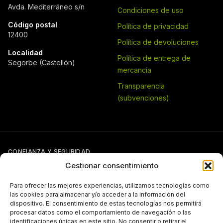
Avda. Mediterráneo s/n
Condiciones de uso
Código postal
Política de privacidad
12400
Política de devoluciones
Localidad
Política de entrega de
Segorbe (Castellón)
mercancía
Transparencia
(subvenciones)
CONFIANZA Y SEGURIDAD
Gestionar consentimiento
Para ofrecer las mejores experiencias, utilizamos tecnologías como
las cookies para almacenar y/o acceder a la información del
dispositivo. El consentimiento de estas tecnologías nos permitirá
procesar datos como el comportamiento de navegación o las
identificaciones únicas en este sitio. No consentir o retirar el