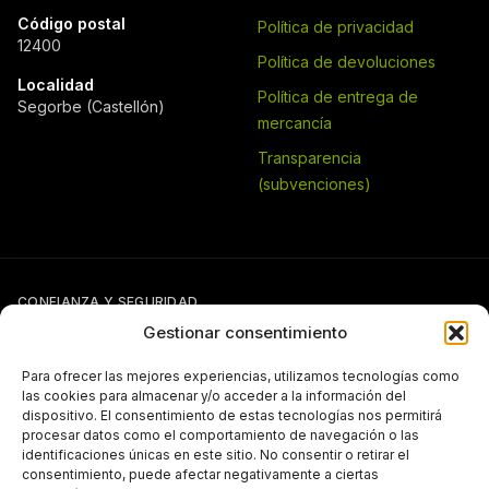
Código postal
Política de privacidad
12400
Política de devoluciones
Localidad
Política de entrega de
Segorbe (Castellón)
mercancía
Transparencia
(subvenciones)
CONFIANZA Y SEGURIDAD
Gestionar consentimiento
Para ofrecer las mejores experiencias, utilizamos tecnologías como
las cookies para almacenar y/o acceder a la información del
dispositivo. El consentimiento de estas tecnologías nos permitirá
procesar datos como el comportamiento de navegación o las
identificaciones únicas en este sitio. No consentir o retirar el
Si tienes otra forma de pago pactada con Pergal (giro, transferencia,
consentimiento, puede afectar negativamente a ciertas
etc.), puedes seguir usándola con normalidad.