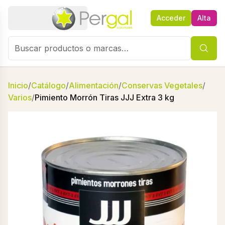
Acceder
Alta
Inicio
/
Catálogo
/
Alimentación
/
Conservas Vegetales
/
Varios
/
Pimiento Morrón Tiras JJJ Extra 3 kg