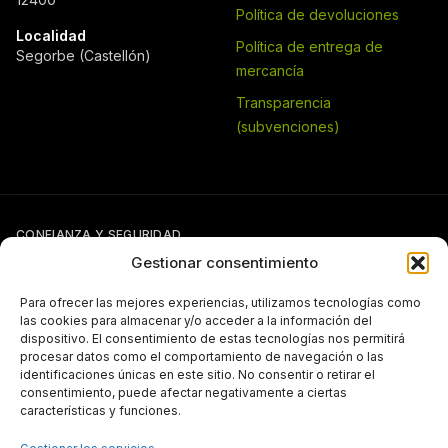
Política de devoluciones
Localidad
Política de entrega de
Segorbe (Castellón)
mercancía
Transparencia
(subvenciones)
CONFIANZA Y SEGURIDAD
Gestionar consentimiento
Para ofrecer las mejores experiencias, utilizamos tecnologías como
las cookies para almacenar y/o acceder a la información del
dispositivo. El consentimiento de estas tecnologías nos permitirá
procesar datos como el comportamiento de navegación o las
identificaciones únicas en este sitio. No consentir o retirar el
Si tienes otra forma de pago pactada con Pergal (giro, transferencia,
consentimiento, puede afectar negativamente a ciertas
etc.), puedes seguir usándola con normalidad.
características y funciones.
TRANSPARENCIA