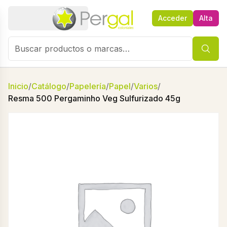
Acceder
Alta
Inicio
/
Catálogo
/
Papelería
/
Papel
/
Varios
/
Resma 500 Pergaminho Veg Sulfurizado 45g