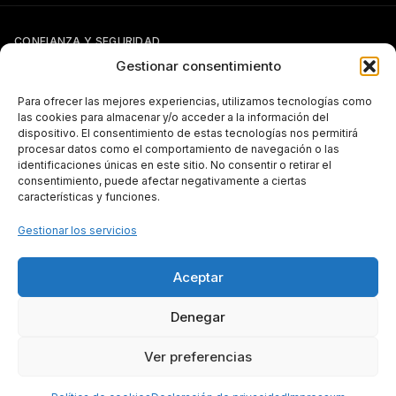
CONFIANZA Y SEGURIDAD
Gestionar consentimiento
Para ofrecer las mejores experiencias, utilizamos tecnologías como
las cookies para almacenar y/o acceder a la información del
dispositivo. El consentimiento de estas tecnologías nos permitirá
procesar datos como el comportamiento de navegación o las
identificaciones únicas en este sitio. No consentir o retirar el
Si tienes otra forma de pago pactada con Pergal (giro, transferencia,
consentimiento, puede afectar negativamente a ciertas
etc.), puedes seguir usándola con normalidad.
características y funciones.
TRANSPARENCIA
Gestionar los servicios
Aceptar
Subvenciones públicas — más información
Denegar
Ver preferencias
Todos los derechos reservados © 2026 PERGAL, S.L.
Made with
by Vicente Simón