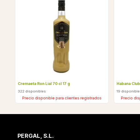
Cremaeta Ron Lial 70 cl 17 g
Habana Club
322 disponibles
19 disponibl
Precio disponible para clientes registrados
Precio dis
PERGAL, S.L.