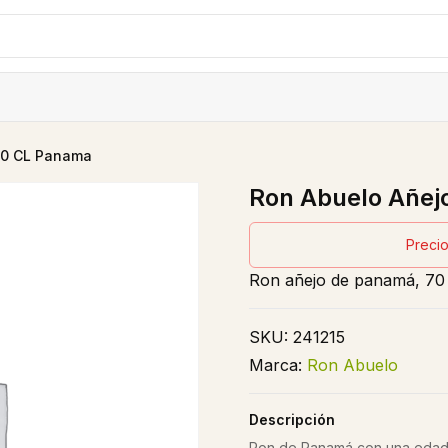
70 CL Panama
Ron Abuelo Añej
Precio
Ron añejo de panamá, 70 
SKU:
241215
Marca:
Ron Abuelo
Descripción
Ron de Panamá con una edad m