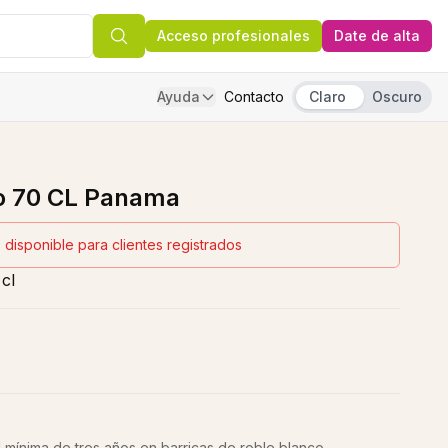
Acceso profesionales
Date de alta
Ayuda
Contacto
Claro
Oscuro
o 70 CL Panama
 disponible para clientes registrados
cl
ínima de tres años en barricas de roble blanco