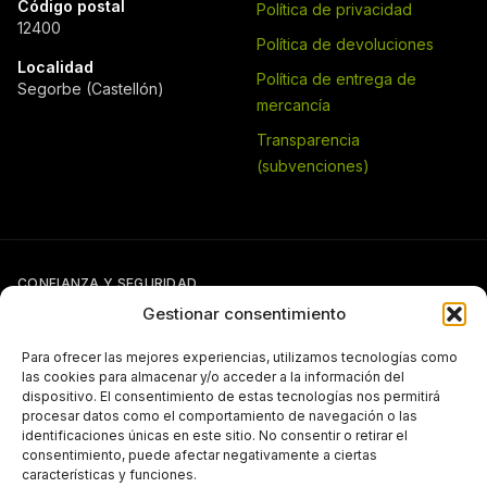
Código postal
Política de privacidad
12400
Política de devoluciones
Localidad
Política de entrega de
Segorbe (Castellón)
mercancía
Transparencia
(subvenciones)
CONFIANZA Y SEGURIDAD
Gestionar consentimiento
Para ofrecer las mejores experiencias, utilizamos tecnologías como
las cookies para almacenar y/o acceder a la información del
dispositivo. El consentimiento de estas tecnologías nos permitirá
procesar datos como el comportamiento de navegación o las
identificaciones únicas en este sitio. No consentir o retirar el
Si tienes otra forma de pago pactada con Pergal (giro, transferencia,
consentimiento, puede afectar negativamente a ciertas
etc.), puedes seguir usándola con normalidad.
características y funciones.