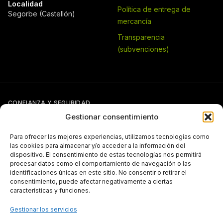
Localidad
Política de entrega de
Segorbe (Castellón)
mercancía
Transparencia
(subvenciones)
CONFIANZA Y SEGURIDAD
Gestionar consentimiento
Para ofrecer las mejores experiencias, utilizamos tecnologías como
las cookies para almacenar y/o acceder a la información del
dispositivo. El consentimiento de estas tecnologías nos permitirá
procesar datos como el comportamiento de navegación o las
identificaciones únicas en este sitio. No consentir o retirar el
Si tienes otra forma de pago pactada con Pergal (giro, transferencia,
consentimiento, puede afectar negativamente a ciertas
etc.), puedes seguir usándola con normalidad.
características y funciones.
TRANSPARENCIA
Gestionar los servicios