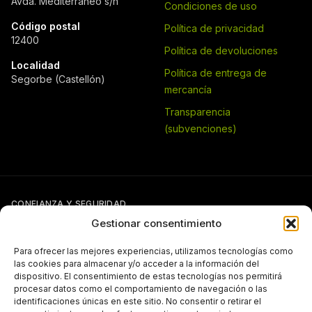
Avda. Mediterráneo s/n
Condiciones de uso
Código postal
Política de privacidad
12400
Política de devoluciones
Localidad
Política de entrega de
Segorbe (Castellón)
mercancía
Transparencia
(subvenciones)
CONFIANZA Y SEGURIDAD
Gestionar consentimiento
Para ofrecer las mejores experiencias, utilizamos tecnologías como
las cookies para almacenar y/o acceder a la información del
dispositivo. El consentimiento de estas tecnologías nos permitirá
procesar datos como el comportamiento de navegación o las
identificaciones únicas en este sitio. No consentir o retirar el
Si tienes otra forma de pago pactada con Pergal (giro, transferencia,