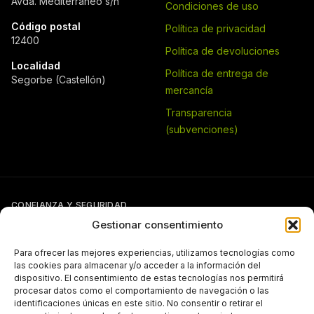
Avda. Mediterráneo s/n
Condiciones de uso
Código postal
Política de privacidad
12400
Política de devoluciones
Localidad
Política de entrega de
Segorbe (Castellón)
mercancía
Transparencia
(subvenciones)
CONFIANZA Y SEGURIDAD
Gestionar consentimiento
Para ofrecer las mejores experiencias, utilizamos tecnologías como
las cookies para almacenar y/o acceder a la información del
dispositivo. El consentimiento de estas tecnologías nos permitirá
procesar datos como el comportamiento de navegación o las
identificaciones únicas en este sitio. No consentir o retirar el
Si tienes otra forma de pago pactada con Pergal (giro, transferencia,