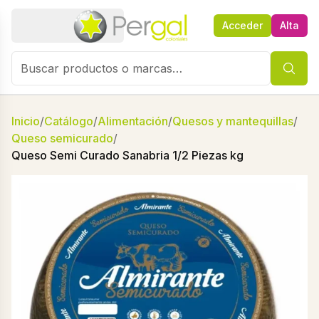
Acceder
Alta
Inicio
/
Catálogo
/
Alimentación
/
Quesos y mantequillas
/
Queso semicurado
/
Queso Semi Curado Sanabria 1/2 Piezas kg