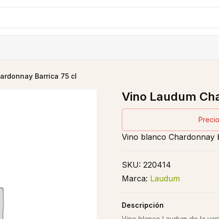
rdonnay Barrica 75 cl
Vino Laudum Cha
Precio
Vino blanco Chardonnay b
SKU:
220414
Marca:
Laudum
Descripción
Vino blanco Laudum de la var