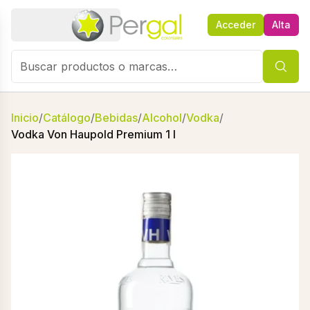
Acceder
Alta
Inicio
/
Catálogo
/
Bebidas
/
Alcohol
/
Vodka
/
Vodka Von Haupold Premium 1 l