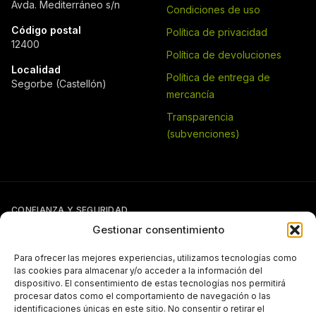
Avda. Mediterráneo s/n
Condiciones de uso
Código postal
Política de privacidad
12400
Política de devoluciones
Localidad
Política de entrega de
Segorbe (Castellón)
mercancía
Transparencia
(subvenciones)
CONFIANZA Y SEGURIDAD
Gestionar consentimiento
Para ofrecer las mejores experiencias, utilizamos tecnologías como
las cookies para almacenar y/o acceder a la información del
dispositivo. El consentimiento de estas tecnologías nos permitirá
procesar datos como el comportamiento de navegación o las
identificaciones únicas en este sitio. No consentir o retirar el
Si tienes otra forma de pago pactada con Pergal (giro, transferencia,