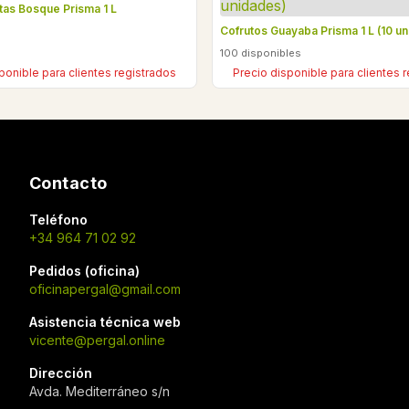
tas Bosque Prisma 1 L
Cofrutos Guayaba Prisma 1 L (10 u
s
100 disponibles
ponible para clientes registrados
Precio disponible para clientes 
Contacto
Teléfono
+34 964 71 02 92
Pedidos (oficina)
oficinapergal@gmail.com
Asistencia técnica web
vicente@pergal.online
Dirección
Avda. Mediterráneo s/n