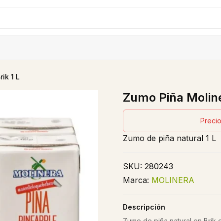
ik 1 L
Zumo Piña Moline
Precio
Zumo de piña natural 1 L
SKU:
280243
Marca:
MOLINERA
Descripción
Zumo de piña natural en Brik d