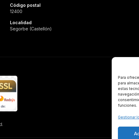
Código postal
12400
Localidad
Segorbe (Castellón)
Para ofrece
para almace
estas tecn
navegación o
consentimie
funciones.
Gestionar l
d.
A