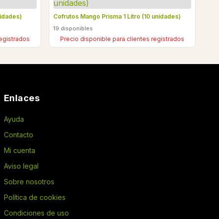
nidades)
Cofrutos Mango Prisma 1 Litro (10 unidades)
19 disponibles
registrados
Precio disponible para clientes registrados
Enlaces
Ayuda
Contacto
Mi cuenta
Aviso legal
Sobre nosotros
Política de cookies
Condiciones de uso