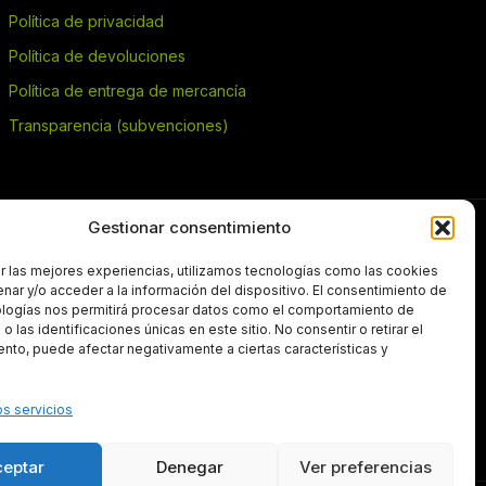
Política de privacidad
Política de devoluciones
Política de entrega de mercancía
Transparencia (subvenciones)
Gestionar consentimiento
TRANSPARENCIA
r las mejores experiencias, utilizamos tecnologías como las cookies
nar y/o acceder a la información del dispositivo. El consentimiento de
ologías nos permitirá procesar datos como el comportamiento de
 las identificaciones únicas en este sitio. No consentir o retirar el
Subvenciones públicas — más información
nto, puede afectar negativamente a ciertas características y
os servicios
ceptar
Denegar
Ver preferencias